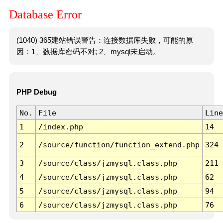
Database Error
(1040) 365建站错误警告：连接数据库失败，可能的原
因：1、数据库密码不对; 2、mysql未启动。
PHP Debug
No.
File
Line
1
/index.php
14
2
/source/function/function_extend.php
324
3
/source/class/jzmysql.class.php
211
4
/source/class/jzmysql.class.php
62
5
/source/class/jzmysql.class.php
94
6
/source/class/jzmysql.class.php
76