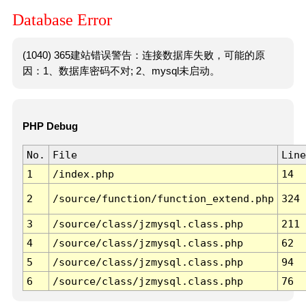
Database Error
(1040) 365建站错误警告：连接数据库失败，可能的原
因：1、数据库密码不对; 2、mysql未启动。
PHP Debug
No.
File
Line
1
/index.php
14
2
/source/function/function_extend.php
324
3
/source/class/jzmysql.class.php
211
4
/source/class/jzmysql.class.php
62
5
/source/class/jzmysql.class.php
94
6
/source/class/jzmysql.class.php
76