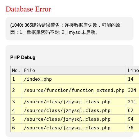
Database Error
(1040) 365建站错误警告：连接数据库失败，可能的原
因：1、数据库密码不对; 2、mysql未启动。
PHP Debug
No.
File
Line
1
/index.php
14
2
/source/function/function_extend.php
324
3
/source/class/jzmysql.class.php
211
4
/source/class/jzmysql.class.php
62
5
/source/class/jzmysql.class.php
94
6
/source/class/jzmysql.class.php
76