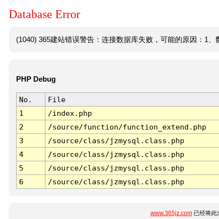
Database Error
(1040) 365建站错误警告：连接数据库失败，可能的原因：1、数
PHP Debug
No.
File
1
/index.php
2
/source/function/function_extend.php
3
/source/class/jzmysql.class.php
4
/source/class/jzmysql.class.php
5
/source/class/jzmysql.class.php
6
/source/class/jzmysql.class.php
www.365jz.com
已经将此