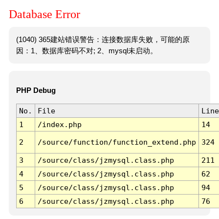
Database Error
(1040) 365建站错误警告：连接数据库失败，可能的原
因：1、数据库密码不对; 2、mysql未启动。
PHP Debug
No.
File
Line
1
/index.php
14
2
/source/function/function_extend.php
324
3
/source/class/jzmysql.class.php
211
4
/source/class/jzmysql.class.php
62
5
/source/class/jzmysql.class.php
94
6
/source/class/jzmysql.class.php
76