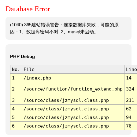
Database Error
(1040) 365建站错误警告：连接数据库失败，可能的原
因：1、数据库密码不对; 2、mysql未启动。
PHP Debug
No.
File
Line
1
/index.php
14
2
/source/function/function_extend.php
324
3
/source/class/jzmysql.class.php
211
4
/source/class/jzmysql.class.php
62
5
/source/class/jzmysql.class.php
94
6
/source/class/jzmysql.class.php
76