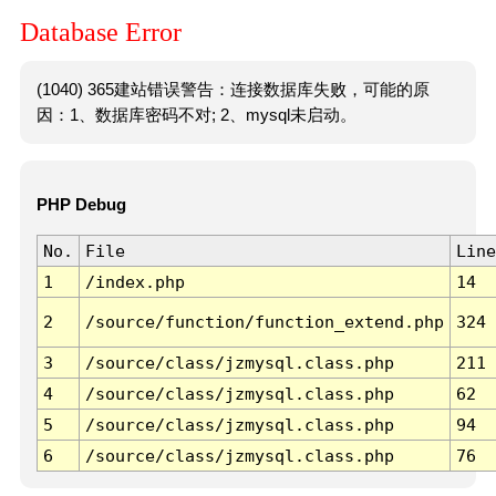
Database Error
(1040) 365建站错误警告：连接数据库失败，可能的原
因：1、数据库密码不对; 2、mysql未启动。
PHP Debug
No.
File
Line
1
/index.php
14
2
/source/function/function_extend.php
324
3
/source/class/jzmysql.class.php
211
4
/source/class/jzmysql.class.php
62
5
/source/class/jzmysql.class.php
94
6
/source/class/jzmysql.class.php
76