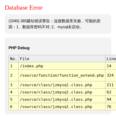
Database Error
(1040) 365建站错误警告：连接数据库失败，可能的原
因：1、数据库密码不对; 2、mysql未启动。
PHP Debug
No.
File
Line
1
/index.php
14
2
/source/function/function_extend.php
324
3
/source/class/jzmysql.class.php
211
4
/source/class/jzmysql.class.php
62
5
/source/class/jzmysql.class.php
94
6
/source/class/jzmysql.class.php
76