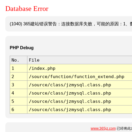
Database Error
(1040) 365建站错误警告：连接数据库失败，可能的原因：1、数
PHP Debug
No.
File
1
/index.php
2
/source/function/function_extend.php
3
/source/class/jzmysql.class.php
4
/source/class/jzmysql.class.php
5
/source/class/jzmysql.class.php
6
/source/class/jzmysql.class.php
www.365jz.com
已经将此